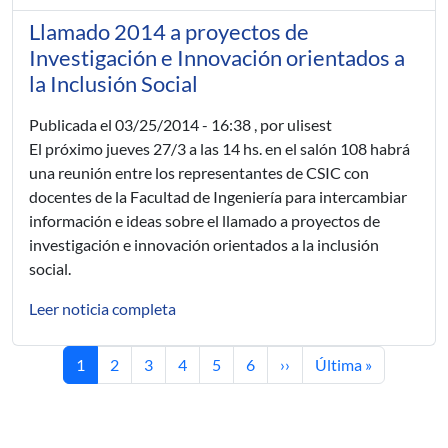
Llamado 2014 a proyectos de
Investigación e Innovación orientados a
la Inclusión Social
Publicada el
03/25/2014 - 16:38
, por ulisest
El próximo jueves 27/3 a las 14 hs. en el salón 108 habrá
una reunión entre los representantes de CSIC con
docentes de la Facultad de Ingeniería para intercambiar
información e ideas sobre el llamado a proyectos de
investigación e innovación orientados a la inclusión
social.
Leer noticia completa
Current page
Page
Page
Page
Page
Page
Next page
Last page
1
2
3
4
5
6
››
Última »