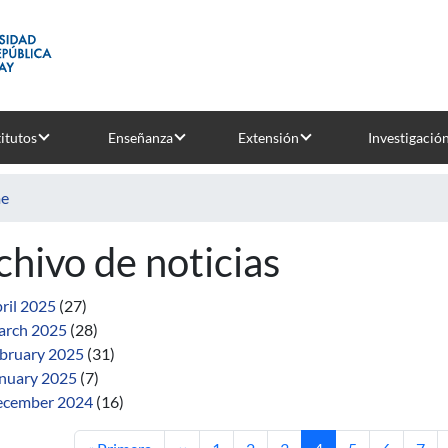
titutos
Enseñanza
Extensión
Investigació
e
chivo de noticias
ril 2025
(27)
rch 2025
(28)
bruary 2025
(31)
nuary 2025
(7)
cember 2024
(16)
First page
Previous page
Page
Page
Page
Current page
Page
Page
Pag