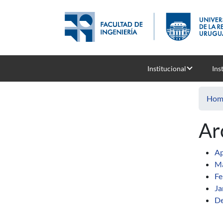
Skip to main content
Institucional
Ins
Hom
Ar
Ap
Ma
Fe
Ja
De