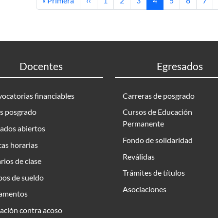
« Primera
‹‹
1
2
3
4
5
6
7
Docentes
Egresados
ocatorias financiables
Carreras de posgrado
s posgrado
Cursos de Educación
Permanente
ados abiertos
Fondo de solidaridad
as horarias
Reválidas
rios de clase
Trámites de títulos
bos de sueldo
Asociaciones
amentos
ación contra acoso