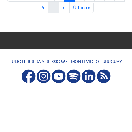
Page
Next page
Last page
9
…
››
Última »
JULIO HERRERA Y REISSIG 565 - MONTEVIDEO - URUGUAY