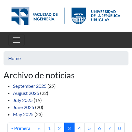
Skip to main content
Home
Archivo de noticias
September 2025
(29)
August 2025
(22)
July 2025
(19)
June 2025
(20)
May 2025
(23)
First page
Previous page
Page
Page
Current page
Page
Page
Page
Page
Page
« Primera
‹‹
1
2
3
4
5
6
7
8