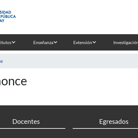
titutos
Enseñanza
Extensión
Investigació
e
once
Docentes
Egresados