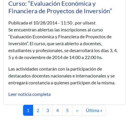
Curso: “Evaluación Económica y
Financiera de Proyectos de Inversión”
Publicada el
10/28/2014 - 11:50
, por ulisest
Se encuentran abiertas las inscripciones al curso
“Evaluación Económica y Financiera de Proyectos de
Inversión”. El curso, que será abierto a docentes,
estudiantes y profesionales, se desarrollará los días 3, 4,
5 y 6 de noviembre de 2014 de 14:00 a 22:00 hs.
Las actividades contarán con la participación de
destacados docentes nacionales e internacionales y se
entregará constancia a quienes participen de la misma.
Leer noticia completa
Current page
Page
Page
Page
Page
Next page
Last page
1
2
3
4
5
››
Última »