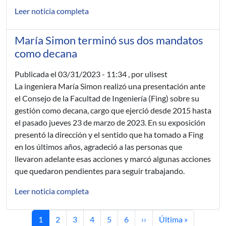
Leer noticia completa
María Simon terminó sus dos mandatos
como decana
Publicada el
03/31/2023 - 11:34
, por ulisest
La ingeniera María Simon realizó una presentación ante
el Consejo de la Facultad de Ingeniería (Fing) sobre su
gestión como decana, cargo que ejerció desde 2015 hasta
el pasado jueves 23 de marzo de 2023. En su exposición
presentó la dirección y el sentido que ha tomado a Fing
en los últimos años, agradeció a las personas que
llevaron adelante esas acciones y marcó algunas acciones
que quedaron pendientes para seguir trabajando.
Leer noticia completa
Current page
Page
Page
Page
Page
Page
Next page
Last page
1
2
3
4
5
6
››
Última »