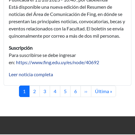
Está disponible una nueva edición del Resumen de
noticias del Área de Comunicación de Fing, en dónde se
presentan las principales noticias, convocatorias, becas y
eventos relacionados con la Facultad. El boletín se envía
quincenalmente por correo a más de dos mil personas.
Suscripción
Para suscribirse se debe ingresar
en:
https://www.fing.edu.uy/es/node/40692
Leer noticia completa
Current page
Page
Page
Page
Page
Page
Next page
Last page
1
2
3
4
5
6
››
Última »