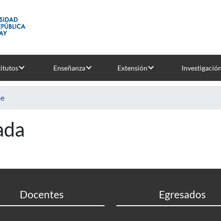
titutos
Enseñanza
Extensión
Investigació
e
ada
Docentes
Egresados