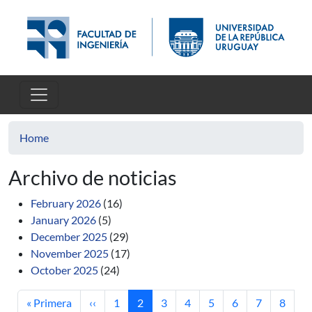
Skip to main content
Home
Archivo de noticias
February 2026
(16)
January 2026
(5)
December 2025
(29)
November 2025
(17)
October 2025
(24)
First page
Previous page
Page
Current page
Page
Page
Page
Page
Page
Page
« Primera
‹‹
1
2
3
4
5
6
7
8