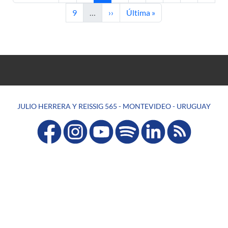
Page
Next page
Last page
9
…
››
Última »
JULIO HERRERA Y REISSIG 565 - MONTEVIDEO - URUGUAY