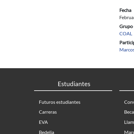
Fecha
Februa
Grupo 
COAL
Partic
Marcos
Estudiantes
Futuros estudiantes
Conv
Carreras
Beca
EVA
Llam
Bedelia
Marc