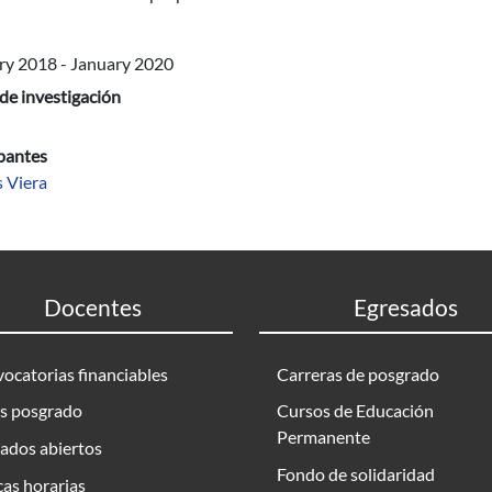
ry 2018
-
January 2020
de investigación
ipantes
 Viera
Docentes
Egresados
ocatorias financiables
Carreras de posgrado
s posgrado
Cursos de Educación
Permanente
ados abiertos
Fondo de solidaridad
as horarias