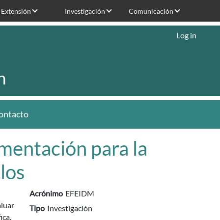
Extensión
Investigación
Comunicación
Log in
n
ontacto
mentación para la
los
Acrónimo
EFEIDM
aluar
Tipo
Investigación
ica.