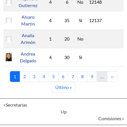
4
6
No
12148
Gutierrez
Alvaro
4
35
Si
12137
Martin
Analía
1
20
No
Arimón
Andrea
4
30
Si
Delgado
Current page
Page
Page
Page
Page
Page
Page
Page
Page
Next pa
1
2
3
4
5
6
7
8
9
…
››
Last page
Último »
‹
Secretarías
Up
Comisiones
›