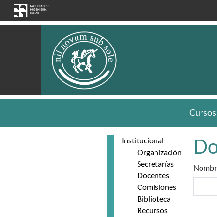
Skip to main content
Cursos
Do
Institucional
Organización
Secretarías
Nombr
Docentes
Comisiones
Biblioteca
Recursos