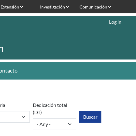
Extensión
Investigación
Comunicación
Log in
n
ontacto
ria
Dedicación total
(DT)