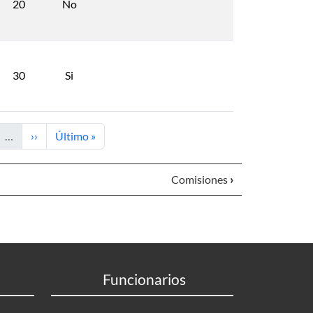
20
No
30
Si
e
Next page
Last page
…
››
Último »
Comisiones
›
Funcionarios