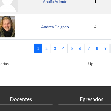
Analía Arimón
1
Andrea Delgado
4
Current page
Page
Page
Page
Page
Page
Page
Page
Pag
1
2
3
4
5
6
7
8
9
arías
Up
Docentes
Egresados