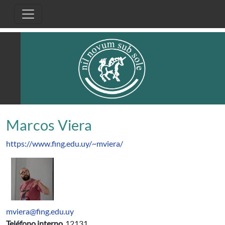
Pasar al contenido principal
Marcos Viera
https://www.fing.edu.uy/~mviera/
mviera@fing.edu.uy
Teléfono interno
12131