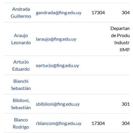
Andrada
gandrada@fing.edu.uy
17304
304
Guillermo
Departam
Araujo
de Produc
laraujo@fing.edu.uy
Leonardo
Industria
IIMPI
Artucio
eartucio@fing.edu.uy
Eduardo
Bianchi
Sebastián
Biblioni,
sbibiloni@fing.edu.uy
301
Sebastián
Blanco
rblancom@fing.edu.uy
17304
304
Rodrigo