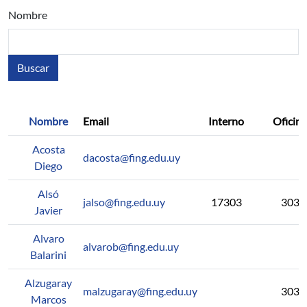
Nombre
Nombre
Email
Interno
Oficina
Acosta
dacosta@fing.edu.uy
Diego
Alsó
jalso@fing.edu.uy
17303
303
Javier
Alvaro
alvarob@fing.edu.uy
Balarini
Alzugaray
malzugaray@fing.edu.uy
303
Marcos