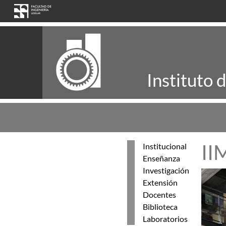
Pasar al contenido principal
Instituto 
II
Institucional
Enseñanza
Investigación
Extensión
Docentes
Biblioteca
Laboratorios