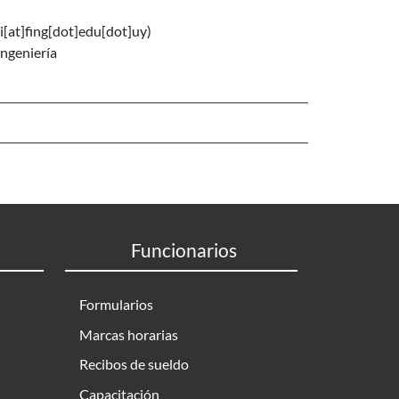
i[at]fing[dot]edu[dot]uy)
Ingeniería
Funcionarios
Formularios
Marcas horarias
Recibos de sueldo
Capacitación