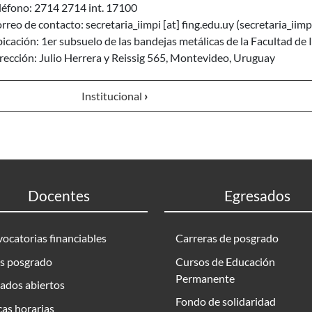
léfono: 2714 2714 int. 17100
rreo de contacto:
secretaria_iimpi
[at]
fing.edu.uy
(secretaria_iimp
icación: 1er subsuelo de las bandejas metálicas de la Facultad de 
rección: Julio Herrera y Reissig 565, Montevideo, Uruguay
Institucional
›
Docentes
Egresados
ocatorias financiables
Carreras de posgrado
s posgrado
Cursos de Educación
Permanente
ados abiertos
Fondo de solidaridad
as horarias