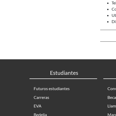
Te
Co
Ub
Di
Estudiantes
Futuros estudiantes
Conv
Carreras
Beca
EVA
Llam
Bedelia
Marc