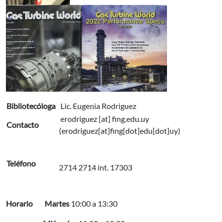
Bibliotecóloga
Lic. Eugenia Rodriguez
erodriguez
[at]
fing.edu.uy
Contacto
(erodriguez[at]fing[dot]edu[dot]uy)
Teléfono
2714 2714 int. 17303
Horario Martes
10:00 a 13:30