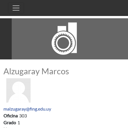
Pasar al contenido principal
Alzugaray Marcos
malzugaray@fing.edu.uy
Oficina
303
Grado
1