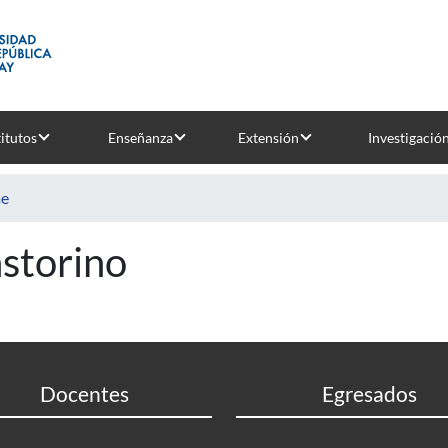
titutos
Enseñanza
Extensión
Investigació
e
astorino
Docentes
Egresados