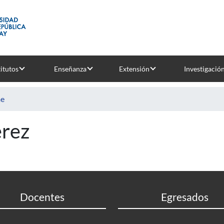
titutos
Enseñanza
Extensión
Investigació
e
erez
Docentes
Egresados