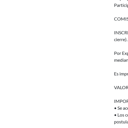
Partici
COMIS
INSCRI
cierre).
Por Ex
median
Es impr
VALOR
IMPOR
• Se ac
• Los c
postula