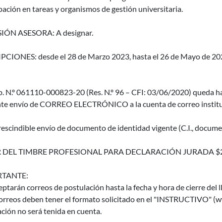
pación en tareas y organismos de gestión universitaria.
IÓN ASESORA: A designar.
PCIONES: desde el 28 de Marzo 2023, hasta el 26 de Mayo de 2023 
p. N.º 061110-000823-20 (Res. N.º 96 – CFI: 03/06/2020) queda ha
te envío de CORREO ELECTRÓNICO a la cuenta de correo instituc
escindible envío de documento de identidad vigente (C.I., documen
 DEL TIMBRE PROFESIONAL PARA DECLARACIÓN JURADA $
TANTE:
eptarán correos de postulación hasta la fecha y hora de cierre del 
orreos deben tener el formato solicitado en el "INSTRUCTIVO" (ww
ción no será tenida en cuenta.