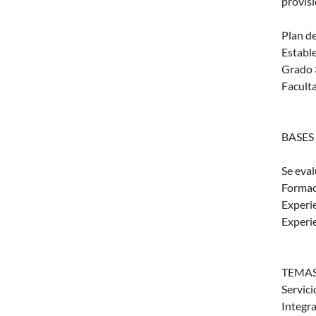
provisi
Plan de
Estable
Grado 3
Facult
BASES
Se eva
Formac
Experi
Experi
TEMAS
Servici
Integra