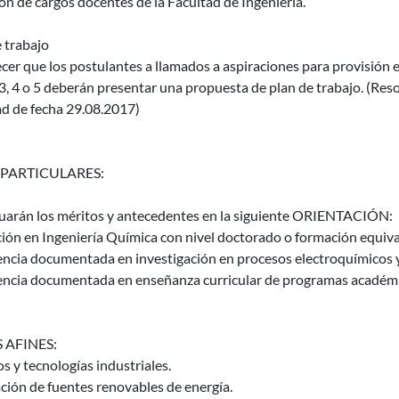
ón de cargos docentes de la Facultad de Ingeniería.
 trabajo
cer que los postulantes a llamados a aspiraciones para provisión 
, 4 o 5 deberán presentar una propuesta de plan de trabajo. (Res
ad de fecha 29.08.2017)
 PARTICULARES:
luarán los méritos y antecedentes en la siguiente ORIENTACIÓN:
ión en Ingeniería Química con nivel doctorado o formación equiva
encia documentada en investigación en procesos electroquímicos y
encia documentada en enseñanza curricular de programas académi
 AFINES:
os y tecnologías industriales.
ción de fuentes renovables de energía.