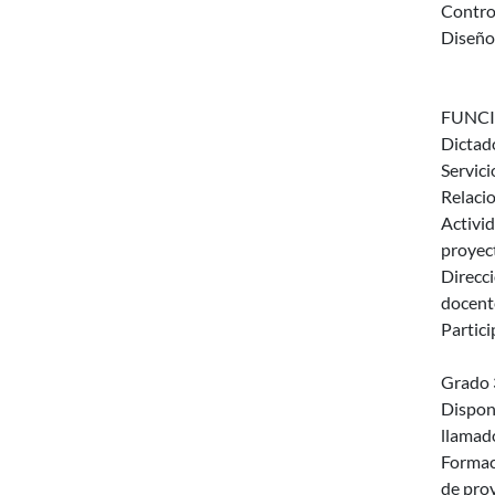
Control
Diseño 
FUNCI
Dictado
Servici
Relacio
Activid
proyect
Direcc
docente
Partici
Grado 
Disponi
llamado
Formac
de proy