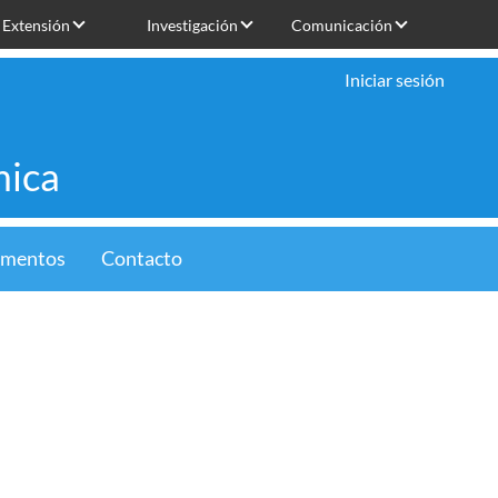
Extensión
Investigación
Comunicación
Iniciar sesión
mica
limentos
Contacto