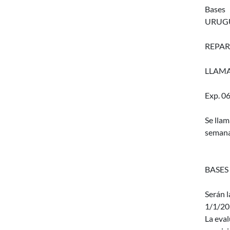
Bases
URUGU
REPAR
LLAMA
Exp. 0
Se llam
semana
BASES
Serán l
1/1/20
La eval