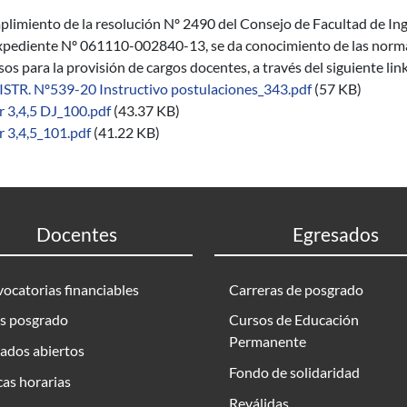
limiento de la resolución Nº 2490 del Consejo de Facultad de Inge
xpediente Nº 061110-002840-13, se da conocimiento de las normas 
os para la provisión de cargos docentes, a través del siguiente lin
ISTR. Nº539-20 Instructivo postulaciones_343.pdf
(57 KB)
r 3,4,5 DJ_100.pdf
(43.37 KB)
r 3,4,5_101.pdf
(41.22 KB)
Docentes
Egresados
ocatorias financiables
Carreras de posgrado
s posgrado
Cursos de Educación
Permanente
ados abiertos
Fondo de solidaridad
as horarias
Reválidas