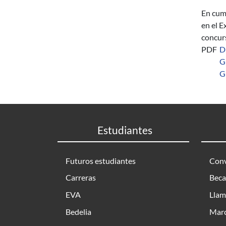
En cump
en el E
concurs
PDF
D
G
G
Estudiantes
Futuros estudiantes
Conv
Carreras
Beca
EVA
Llam
Bedelia
Marc