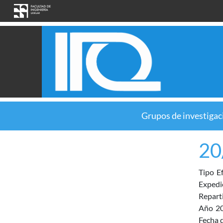
Pasar al contenido principal
Grupos de investigac
20
Tipo
E
Expedi
Repart
Año
2
Fecha d