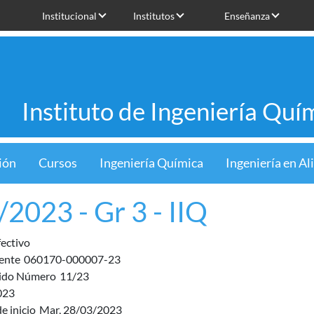
Institucional
Institutos
Enseñanza
Instituto de Ingeniería Quí
ión
Cursos
Ingeniería Química
Ingeniería en A
/2023 - Gr 3 - IIQ
fectivo
ente
060170-000007-23
ido Número
11/23
023
e inicio
Mar, 28/03/2023