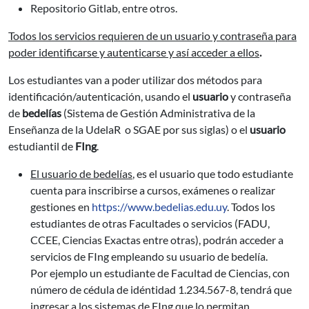
Repositorio Gitlab, entre otros.
Todos los servicios requieren de un usuario y contraseña para
poder identificarse y autenticarse y así acceder a ellos
.
Los estudiantes van a poder utilizar dos métodos para
identificación/autenticación, usando el
usuario
y contraseña
de
bedelías
(Sistema de Gestión Administrativa de la
Enseñanza de la UdelaR o SGAE por sus siglas) o el
usuario
estudiantil de
FIng
.
El usuario
de bedelías
, es el usuario que todo estudiante
cuenta para inscribirse a cursos, exámenes o realizar
gestiones en
https://www.bedelias.edu.uy
. Todos los
estudiantes de otras Facultades o servicios (FADU,
CCEE, Ciencias Exactas entre otras), podrán acceder a
servicios de FIng empleando su usuario de bedelía.
Por ejemplo un estudiante de Facultad de Ciencias, con
número de cédula de idéntidad 1.234.567-8, tendrá que
ingresar a los sistemas de FIng que lo permitan