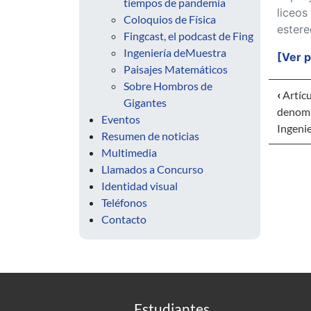
tiempos de pandemia
liceos
Coloquios de Física
estere
Fingcast, el podcast de Fing
Ingeniería deMuestra
[Ver 
Paisajes Matemáticos
Sobre Hombros de
‹
Artícu
Gigantes
denomi
Eventos
Ingenie
Resumen de noticias
Multimedia
Llamados a Concurso
Identidad visual
Teléfonos
Contacto
Estudiantes