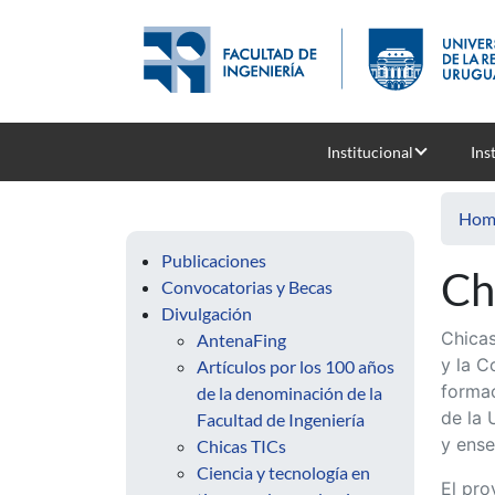
Skip to main content
Institucional
Ins
Hom
Publicaciones
Ch
Convocatorias y Becas
Divulgación
Chicas
AntenaFing
y la C
Artículos por los 100 años
formac
de la denominación de la
de la 
Facultad de Ingeniería
y ense
Chicas TICs
Ciencia y tecnología en
El pro