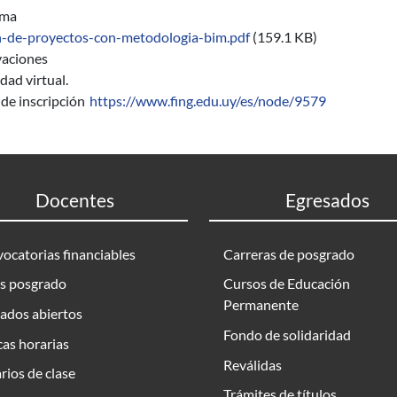
ama
n-de-proyectos-con-metodologia-bim.pdf
(159.1 KB)
aciones
ad virtual.
de inscripción
https://www.fing.edu.uy/es/node/9579
Docentes
Egresados
ocatorias financiables
Carreras de posgrado
s posgrado
Cursos de Educación
Permanente
ados abiertos
Fondo de solidaridad
as horarias
Reválidas
rios de clase
Trámites de títulos