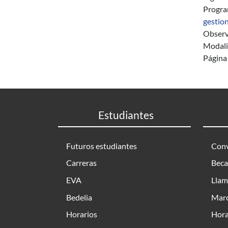
Progr
gestio
Observ
Modalid
Página 
Estudiantes
Futuros estudiantes
Conv
Carreras
Beca
EVA
Llam
Bedelia
Marc
Horarios
Hora