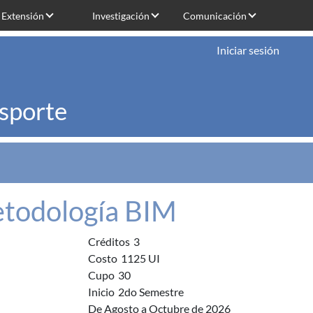
Extensión
Investigación
Comunicación
Iniciar sesión
nsporte
etodología BIM
Créditos
3
Costo
1125 UI
Cupo
30
Inicio
2do Semestre
De Agosto a Octubre de 2026