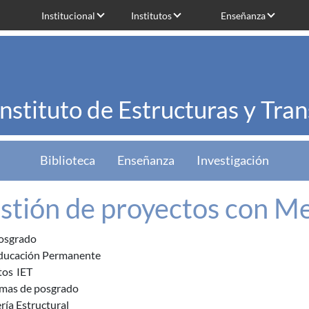
Institucional
Institutos
Enseñanza
Instituto de Estructuras y Tra
Biblioteca
Enseñanza
Investigación
stión de proyectos con M
osgrado
ducación Permanente
tos
IET
mas de posgrado
ría Estructural