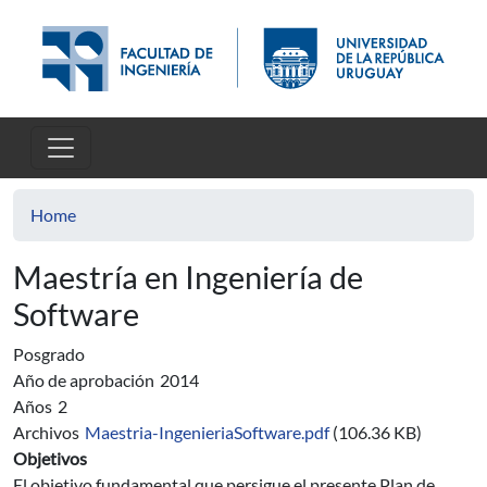
Skip to main content
Home
Maestría en Ingeniería de
Software
Posgrado
Año de aprobación
2014
Años
2
Archivos
Maestria-IngenieriaSoftware.pdf
(106.36 KB)
Objetivos
El objetivo fundamental que persigue el presente Plan de