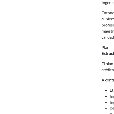
Ingenie
Entonce
cubiert
profesi
maestrí
calidad
Plan
Estruct
El plan
crédito
A conti
Ét
In
In
Di