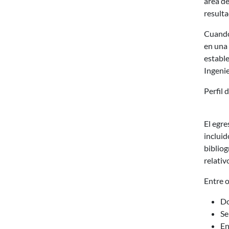
área de
resulta
Cuando 
en una 
establ
Ingenie
Perfil 
El egre
incluid
bibliog
relativ
Entre o
Do
Se
En