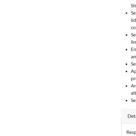
Si
Se
li
co
Se
li
En
am
Se
Ap
pr
An
al
Se
Det
Resp