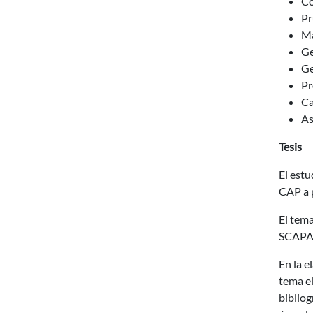
Co
Pr
Ma
Ge
Ge
Pr
Ca
As
Tesis
El estu
CAP a 
El tema
SCAPA-I
En la e
tema el
bibliog