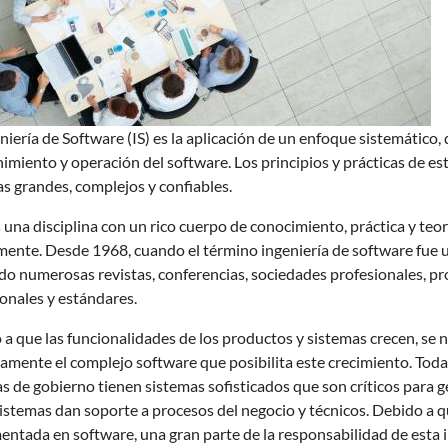
niería de Software (IS) es la aplicación de un enfoque sistemático, d
miento y operación del software. Los principios y prácticas de esta
s grandes, complejos y confiables.
s una disciplina con un rico cuerpo de conocimiento, práctica y te
ente. Desde 1968, cuando el término ingeniería de software fue us
o numerosas revistas, conferencias, sociedades profesionales, pr
onales y estándares.
a que las funcionalidades de los productos y sistemas crecen, se
amente el complejo software que posibilita este crecimiento. Tod
s de gobierno tienen sistemas sofisticados que son críticos para g
istemas dan soporte a procesos del negocio y técnicos. Debido a q
ntada en software, una gran parte de la responsabilidad de esta 