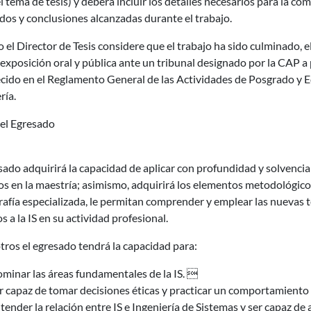
l tema de tesis) y deberá incluir los detalles necesarios para la c
dos y conclusiones alcanzadas durante el trabajo.
el Director de Tesis considere que el trabajo ha sido culminado, e
exposición oral y pública ante un tribunal designado por la CAP 
ecido en el Reglamento General de las Actividades de Posgrado y 
ría.
del Egresado
sado adquirirá la capacidad de aplicar con profundidad y solvencia
os en la maestría; asimismo, adquirirá los elementos metodológico
rafía especializada, le permitan comprender y emplear las nuevas 
os a la IS en su actividad profesional.
tros el egresado tendrá la capacidad para:
minar las áreas fundamentales de la IS. 
r capaz de tomar decisiones éticas y practicar un comportamiento 
tender la relación entre IS e Ingeniería de Sistemas y ser capaz de a