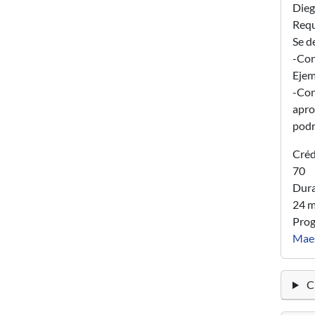
Dieg
Requ
Se d
-Con
Ejem
-Con
apro
podr
Créd
70
Dura
24 m
Pro
Maes
Cu