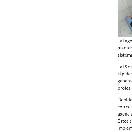
La Inge
manteni
sistema
La IS e
rápidam
generad
profesi
Debido 
correct
agencia
Estos s
impleme