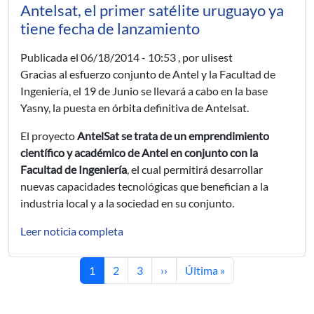
Antelsat, el primer satélite uruguayo ya
tiene fecha de lanzamiento
Publicada el
06/18/2014 - 10:53
, por ulisest
Gracias al esfuerzo conjunto de Antel y la Facultad de
Ingeniería, el 19 de Junio se llevará a cabo en la base
Yasny, la puesta en órbita definitiva de Antelsat.
El proyecto
AntelSat se trata de un emprendimiento
científico y académico de Antel en conjunto con la
Facultad de Ingeniería
, el cual permitirá desarrollar
nuevas capacidades tecnológicas que benefician a la
industria local y a la sociedad en su conjunto.
Leer noticia completa
Current page
Page
Page
Next page
Last page
1
2
3
››
Última »