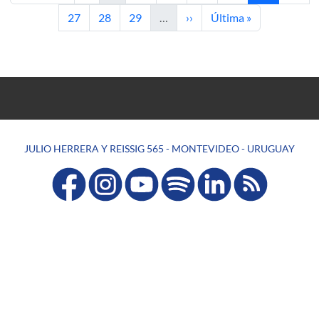
Page
Page
Page
Next page
Last page
27
28
29
…
››
Última »
JULIO HERRERA Y REISSIG 565 - MONTEVIDEO - URUGUAY