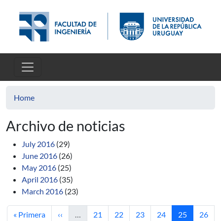
Skip to main content
Home
Archivo de noticias
July 2016
(29)
June 2016
(26)
May 2016
(25)
April 2016
(35)
March 2016
(23)
First page
Previous page
Page
Page
Page
Page
Current pag
Page
« Primera
‹‹
…
21
22
23
24
25
26