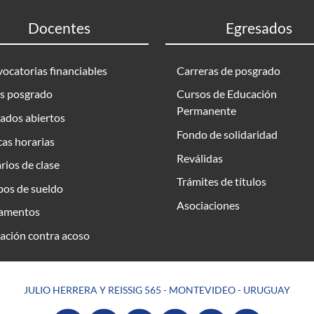
Docentes
Egresados
ocatorias financiables
Carreras de posgrado
s posgrado
Cursos de Educación
Permanente
ados abiertos
Fondo de solidaridad
as horarias
Reválidas
rios de clase
Trámites de títulos
bos de sueldo
Asociaciones
amentos
ación contra acoso
JULIO HERRERA Y REISSIG 565 - MONTEVIDEO - URUGUAY