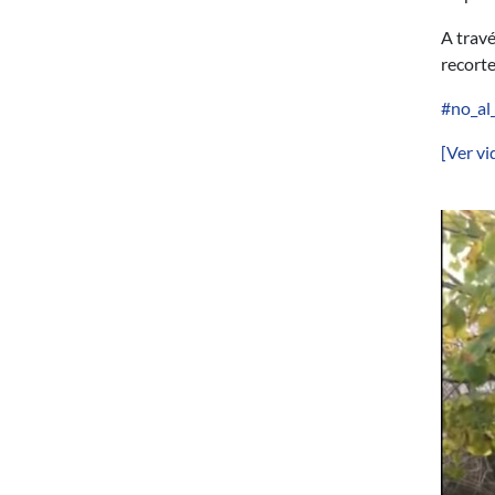
A travé
recorte
#no_al
[Ver vi