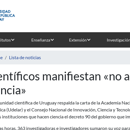
titutos
Enseñanza
Extensión
Investigació
e
Lista de noticias
entíficos manifiestan «no al
encia»
nidad científica de Uruguay respalda la carta de la Academia Naci
ca (Udelar) y el Consejo Nacional de Innovación, Ciencia y Tecnol
s instituciones que hacen ciencia el decreto 90 del gobierno que 
s horas, 363 investigadoras e investigadores sumaron su voz para de