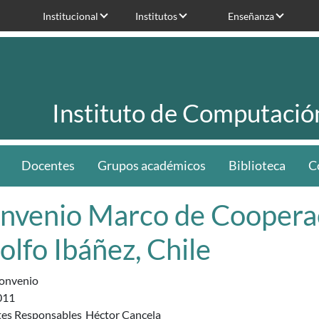
Institucional
Institutos
Enseñanza
Instituto de Computació
Docentes
Grupos académicos
Biblioteca
C
nvenio Marco de Cooperac
olfo Ibáñez, Chile
onvenio
011
es Responsables
Héctor Cancela