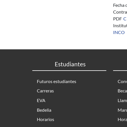
Fecha 
Contra
PDF
C
Instit
INCO
Estudiantes
Futuros estudiantes
Conv
Carreras
Beca
EVA
Llam
Bedelia
Marc
Horarios
Hora