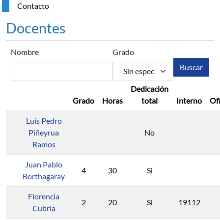
Contacto
Docentes
Nombre
Grado
Dedicación
Grado
Horas
total
Interno
Of
Luis Pedro
Piñeyrua
No
Ramos
Juan Pablo
4
30
Si
Borthagaray
Florencia
2
20
Si
19112
Cubría