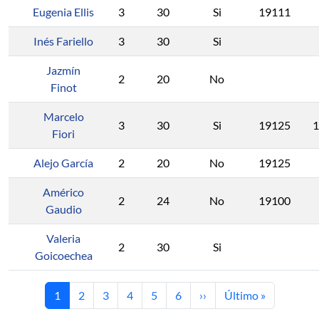
Eugenia Ellis
3
30
Si
19111
Inés Fariello
3
30
Si
Jazmín
2
20
No
Finot
Marcelo
3
30
Si
19125
1
Fiori
Alejo García
2
20
No
19125
Américo
2
24
No
19100
Gaudio
Valeria
2
30
Si
Goicoechea
Página actual
Página
Página
Página
Página
Página
Siguiente página
Última página
1
2
3
4
5
6
››
Último »