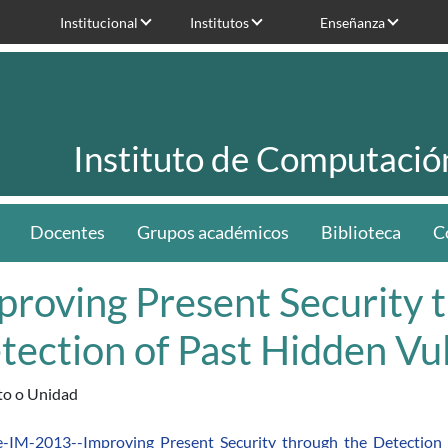
Institucional
Institutos
Enseñanza
Instituto de Computació
Docentes
Grupos académicos
Biblioteca
C
proving Present Security 
tection of Past Hidden Vu
uto o Unidad
e-IM-2013--Improving_Present_Security_through_the_Detection_