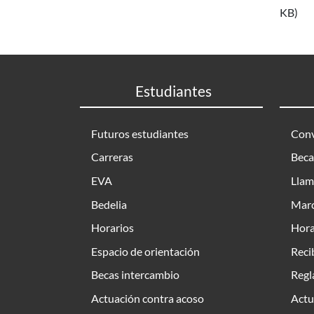
KB)
Estudiantes
Futuros estudiantes
Conv
Carreras
Beca
EVA
Llam
Bedelia
Marc
Horarios
Hora
Espacio de orientación
Reci
Becas intercambio
Regl
Actuación contra acoso
Actu