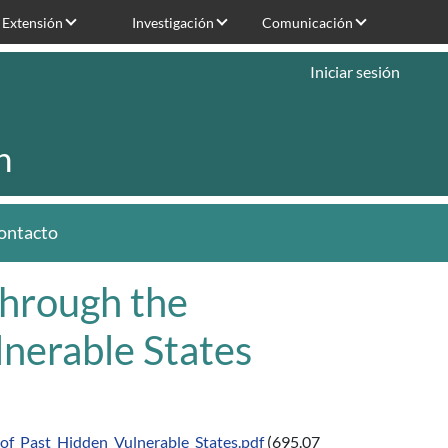
Extensión
Investigación
Comunicación
Iniciar sesión
n
ontacto
through the
lnerable States
of_Past_Hidden_Vulnerable_States.pdf
(695.07