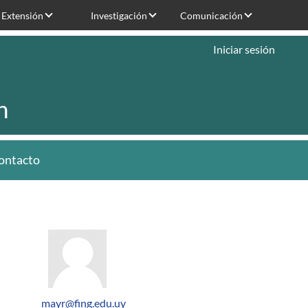
Extensión
Investigación
Comunicación
Iniciar sesión
n
ontacto
mayr@fing.edu.uy