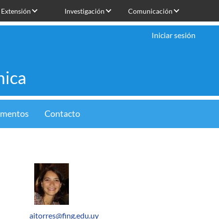
Extensión
Investigación
Comunicación
Iniciar sesión
mica
limentos
Contacto
aitorres@fing.edu.uy