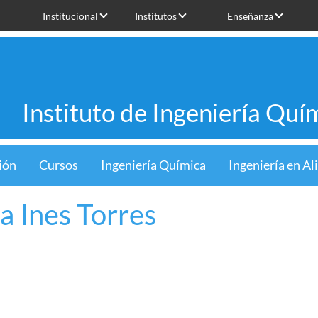
Institucional
Institutos
Enseñanza
Instituto de Ingeniería Quí
ión
Cursos
Ingeniería Química
Ingeniería en A
a Ines Torres