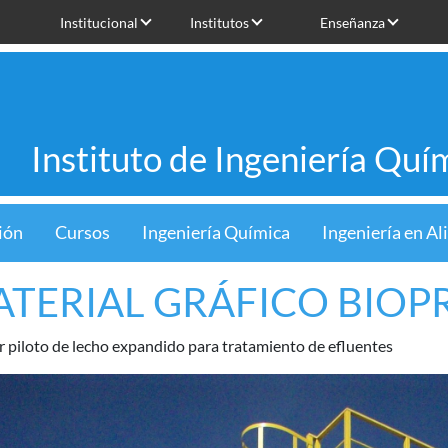
Institucional
Institutos
Enseñanza
Instituto de Ingeniería Quí
ión
Cursos
Ingeniería Química
Ingeniería en A
TERIAL GRÁFICO BIOP
r piloto de lecho expandido para tratamiento de efluentes