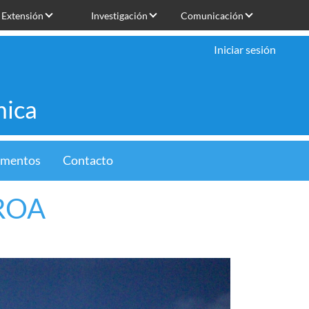
Extensión
Investigación
Comunicación
Iniciar sesión
mica
limentos
Contacto
ROA