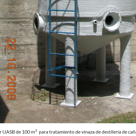
3
r UASB de 100 m
para tratamiento de vinaza de destilería de ca