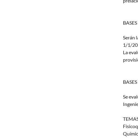
prelaci
BASES
Serán l
1/1/20
La eval
provisi
BASES
Se eva
Ingenie
TEMAS
Fisicoq
Química