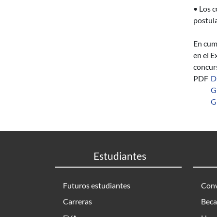
• Los c
postula
En cump
en el E
concurs
PDF
D
G
G
Estudiantes
Futuros estudiantes
Conv
Carreras
Beca