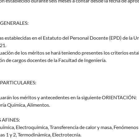
ón establecido durante seis meses a contar desde la fecha de aproba
 GENERALES:
as establecidas en el Estatuto del Personal Docente (EPD) de la Un
21.
uación de los méritos se hará teniendo presentes los criterios es
ón de cargos docentes de la Facultad de Ingeniería.
 PARTICULARES:
luarán los méritos y antecedentes en la siguiente ORIENTACIÓN:
ría Química, Alimentos.
 AFINES:
uímica, Electroquímica, Transferencia de calor y masa, Fenómenos
s 1 y 2, Termodinámica, Electrotecnia.