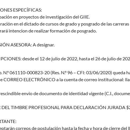
ONES ESPECÍFICAS:
pación en proyectos de investigación del GIIE.
ación en el dictado de cursos de grado y posgrado de las carreras
rará intencion de realizar formación de posgrado.
IÓN ASESORA: A designar.
CIONES: desde el 12 de julio de 2022, hasta el 26 de julio de 2022
p. N.º 061110-000823-20 (Res. N.º 96 – CFI: 03/06/2020) queda ha
de CORREO ELECTRÓNICO a la cuenta de correo institucional: ll
escindible envío de documento de identidad vigente (C.I., documen
 DEL TIMBRE PROFESIONAL PARA DECLARACIÓN JURADA $
TANTE:
eptarán correos de postulación hasta la fecha y hora de cierre del 