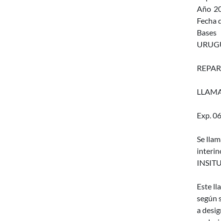
Año
2
Fecha d
Bases
URUGU
REPAR
LLAMA
Exp. 0
Se llam
interi
INSITU
Este ll
según s
a desig