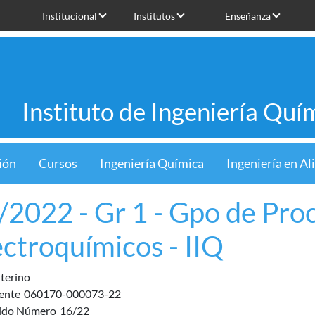
Institucional
Institutos
Enseñanza
Instituto de Ingeniería Quí
ión
Cursos
Ingeniería Química
Ingeniería en A
/2022 - Gr 1 - Gpo de Pro
ectroquímicos - IIQ
nterino
ente
060170-000073-22
ido Número
16/22