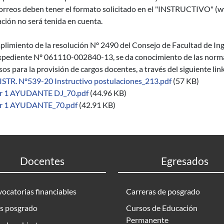
orreos deben tener el formato solicitado en el "INSTRUCTIVO" (ww
ción no será tenida en cuenta.
limiento de la resolución Nº 2490 del Consejo de Facultad de Inge
xpediente Nº 061110-002840-13, se da conocimiento de las normas 
os para la provisión de cargos docentes, a través del siguiente lin
ISTR. Nº539-20 Instructivo postulaciones_213.pdf
(57 KB)
r 1 AYUDANTE DJ_70.pdf
(44.96 KB)
r 1 AYUDANTE_70.pdf
(42.91 KB)
Docentes
Egresados
ocatorias financiables
Carreras de posgrado
s posgrado
Cursos de Educación
Permanente