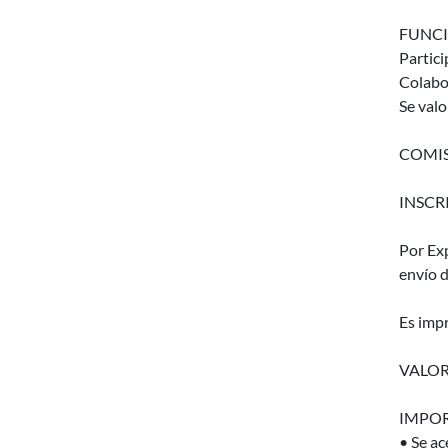
FUNCI
Partici
Colabor
Se valo
COMIS
INSCRIP
Por Ex
envío 
Es impr
VALOR
IMPOR
• Se ac