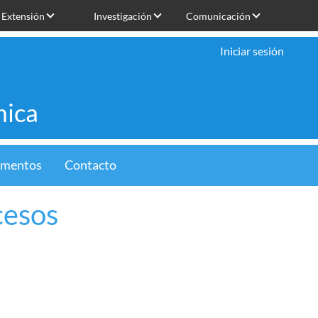
Extensión
Investigación
Comunicación
Iniciar sesión
mica
limentos
Contacto
cesos