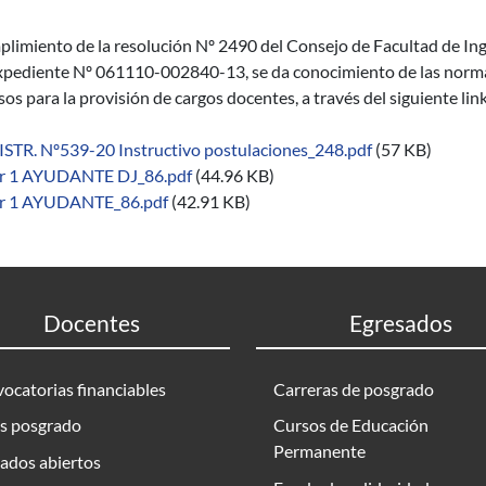
limiento de la resolución Nº 2490 del Consejo de Facultad de Inge
xpediente Nº 061110-002840-13, se da conocimiento de las normas 
os para la provisión de cargos docentes, a través del siguiente lin
ISTR. Nº539-20 Instructivo postulaciones_248.pdf
(57 KB)
r 1 AYUDANTE DJ_86.pdf
(44.96 KB)
r 1 AYUDANTE_86.pdf
(42.91 KB)
Docentes
Egresados
ocatorias financiables
Carreras de posgrado
s posgrado
Cursos de Educación
Permanente
ados abiertos