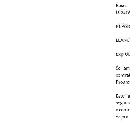
Bases
URUGU
REPAR
LLAMA
Exp. 0
Se llam
contra
Progra
Este ll
según s
a contr
de prel