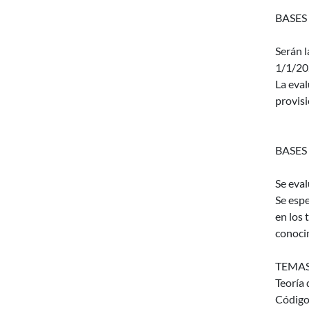
BASES
Serán l
1/1/20
La eval
provisi
BASES
Se eva
Se espe
en los 
conoci
TEMAS
Teoría 
Códigos