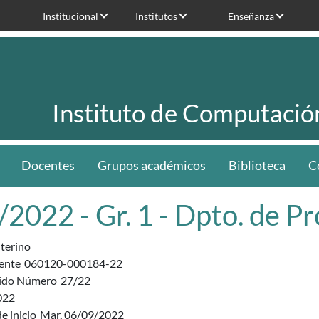
Institucional
Institutos
Enseñanza
Instituto de Computació
Docentes
Grupos académicos
Biblioteca
C
/2022 - Gr. 1 - Dpto. de 
nterino
ente
060120-000184-22
ido Número
27/22
022
e inicio
Mar, 06/09/2022