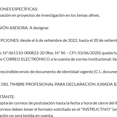
ONES ESPECÍFICAS:
pación en proyectos de investigación en los temas afines.
IÓN ASESORA: A designar.
CIONES: desde el 6 de setiembre de 2022, hasta el 20 de setiembr
p. N.º 061110-000823-20 (Res. N.º 96 – CFI: 03/06/2020) queda ha
de CORREO ELECTRÓNICO a la cuenta de correo institucional: ll
escindible envío de documento de identidad vigente (C.I., documen
 DEL TIMBRE PROFESIONAL PARA DECLARACIÓN JURADA $
TANTE:
eptarán correos de postulación hasta la fecha y hora de cierre del 
orreos deben tener el formato solicitado en el "INSTRUCTIVO" (ww
ción no será tenida en cuenta.