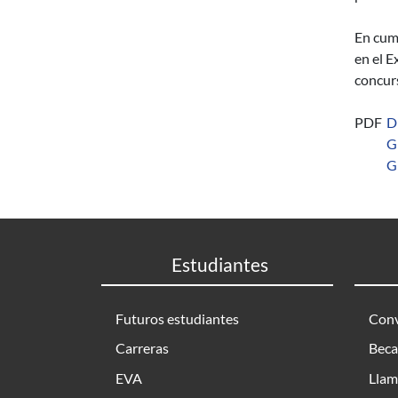
En cump
en el E
concurs
PDF
D
G
G
Estudiantes
Futuros estudiantes
Conv
Carreras
Beca
EVA
Llam