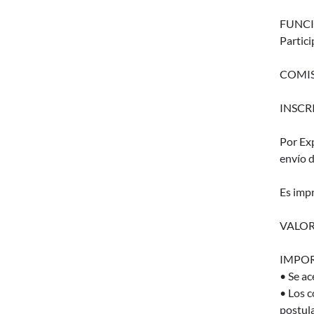
FUNCI
Partici
COMIS
INSCRIP
Por Ex
envío 
Es impr
VALOR
IMPOR
• Se ac
• Los c
postula