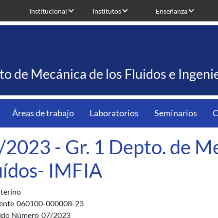
Institucional
Institutos
Enseñanza
uto de Mecánica de los Fluidos e Ingen
Áreas de trabajo
Laboratorios
Seminarios
C
/2023 - Gr. 1 Depto. de Me
uídos- IMFIA
nterino
ente
060100-000008-23
ido Número
07/2023