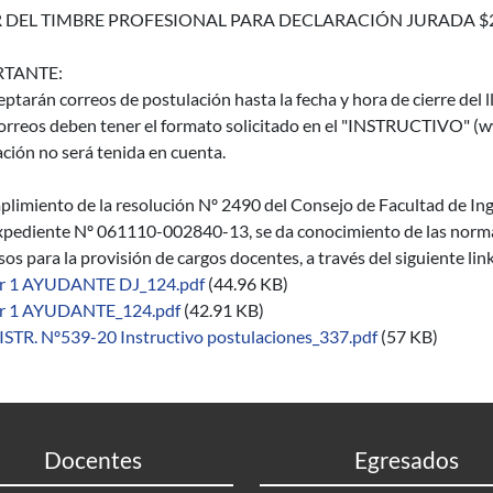
 DEL TIMBRE PROFESIONAL PARA DECLARACIÓN JURADA $
TANTE:
eptarán correos de postulación hasta la fecha y hora de cierre del 
orreos deben tener el formato solicitado en el "INSTRUCTIVO" (ww
ción no será tenida en cuenta.
limiento de la resolución Nº 2490 del Consejo de Facultad de Inge
xpediente Nº 061110-002840-13, se da conocimiento de las normas 
os para la provisión de cargos docentes, a través del siguiente lin
r 1 AYUDANTE DJ_124.pdf
(44.96 KB)
r 1 AYUDANTE_124.pdf
(42.91 KB)
ISTR. Nº539-20 Instructivo postulaciones_337.pdf
(57 KB)
Docentes
Egresados