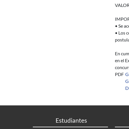
VALOR
IMPOR
• Se ac
• Los c
postula
En cump
en el E
concurs
PDF
G
G
D
Estudiantes