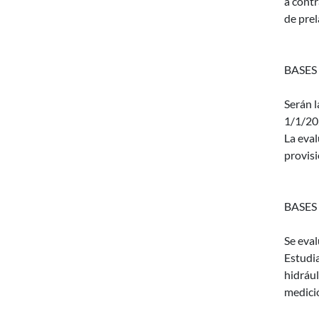
a contr
de prel
BASES
Serán l
1/1/20
La eval
provisi
BASES
Se eva
Estudia
hidrául
medici