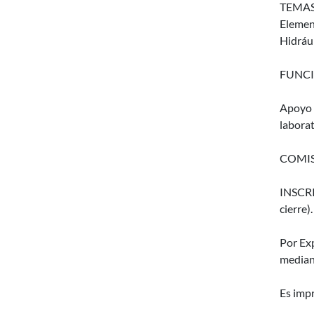
TEMAS
Element
Hidráu
FUNCI
Apoyo a
laborat
COMIS
INSCRIP
cierre).
Por Ex
median
Es impr