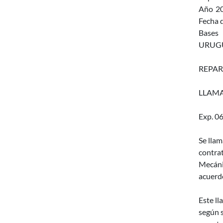
Año
2
Fecha d
Bases
URUGU
REPAR
LLAMA
Exp. 0
Se llam
contra
Mecáni
acuerdo
Este ll
según s