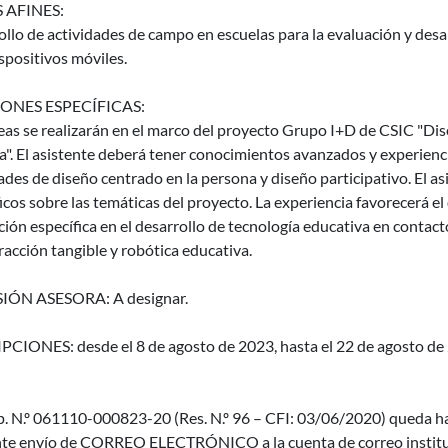
 AFINES:
llo de actividades de campo en escuelas para la evaluación y desa
spositivos móviles.
ONES ESPECÍFICAS:
eas se realizarán en el marco del proyecto Grupo I+D de CSIC "Dise
". El asistente deberá tener conocimientos avanzados y experienc
ades de diseño centrado en la persona y diseño participativo. El a
icos sobre las temáticas del proyecto. La experiencia favorecerá el 
ación específica en el desarrollo de tecnología educativa en contac
racción tangible y robótica educativa.
IÓN ASESORA: A designar.
CIONES: desde el 8 de agosto de 2023, hasta el 22 de agosto de 2
p. N.º 061110-000823-20 (Res. N.º 96 – CFI: 03/06/2020) queda ha
te envío de CORREO ELECTRÓNICO a la cuenta de correo instituc