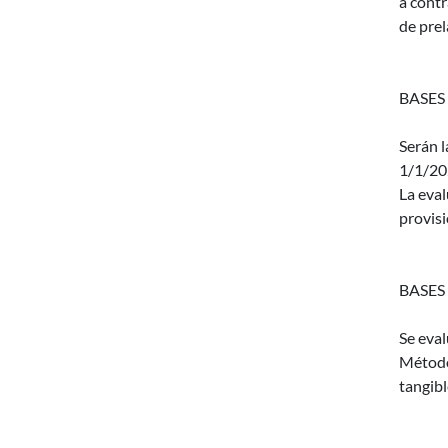
a contr
de prel
BASES
Serán l
1/1/20
La eval
provisi
BASES
Se eva
Métodos
tangibl