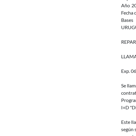
Año
2
Fecha d
Bases
URUGU
REPAR
LLAMA
Exp. 0
Se llam
contra
Progra
I+D "Di
Este ll
según s