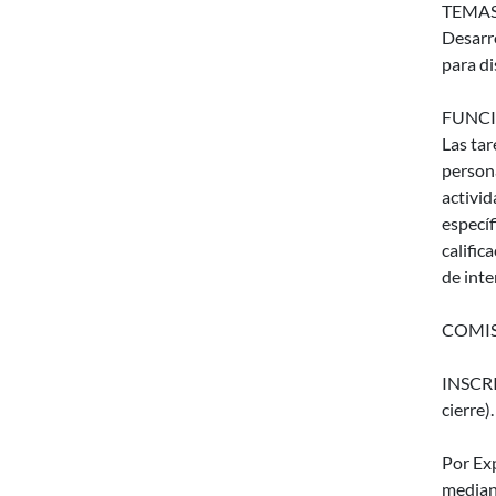
TEMAS
Desarro
para di
FUNCI
Las tar
persona
activid
específ
calific
de inte
COMIS
INSCRIP
cierre).
Por Ex
median