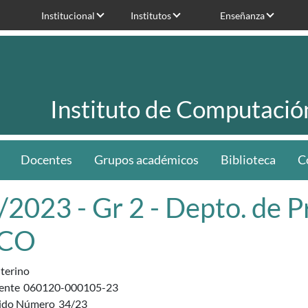
Institucional
Institutos
Enseñanza
Instituto de Computació
Docentes
Grupos académicos
Biblioteca
C
/2023 - Gr 2 - Depto. de 
NCO
nterino
ente
060120-000105-23
ido Número
34/23