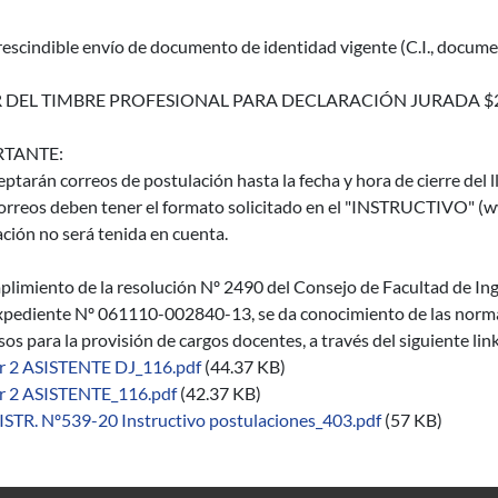
escindible envío de documento de identidad vigente (C.I., documen
 DEL TIMBRE PROFESIONAL PARA DECLARACIÓN JURADA $
TANTE:
eptarán correos de postulación hasta la fecha y hora de cierre del 
orreos deben tener el formato solicitado en el "INSTRUCTIVO" (ww
ción no será tenida en cuenta.
limiento de la resolución Nº 2490 del Consejo de Facultad de Inge
xpediente Nº 061110-002840-13, se da conocimiento de las normas 
os para la provisión de cargos docentes, a través del siguiente lin
r 2 ASISTENTE DJ_116.pdf
(44.37 KB)
r 2 ASISTENTE_116.pdf
(42.37 KB)
ISTR. Nº539-20 Instructivo postulaciones_403.pdf
(57 KB)