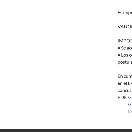
Es impr
VALOR
IMPOR
• Se ac
• Los c
postula
En cump
en el E
concurs
PDF
G
G
D