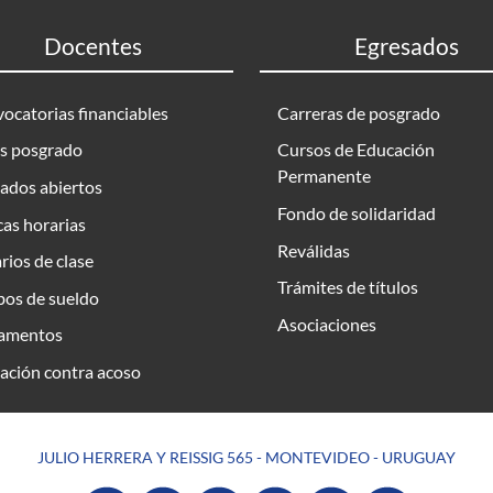
Docentes
Egresados
ocatorias financiables
Carreras de posgrado
s posgrado
Cursos de Educación
Permanente
ados abiertos
Fondo de solidaridad
as horarias
Reválidas
rios de clase
Trámites de títulos
bos de sueldo
Asociaciones
amentos
ación contra acoso
JULIO HERRERA Y REISSIG 565 - MONTEVIDEO - URUGUAY