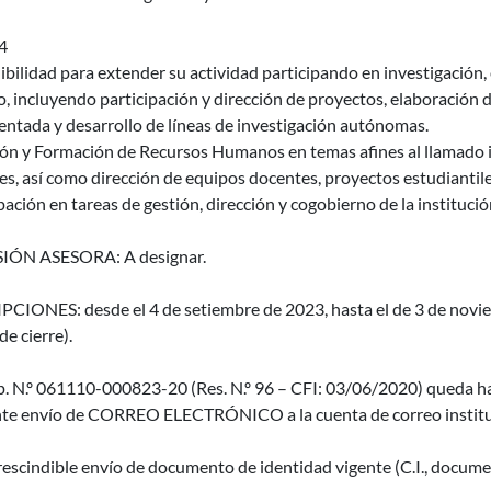
4
bilidad para extender su actividad participando en investigación,
, incluyendo participación y dirección de proyectos, elaboración
ntada y desarrollo de líneas de investigación autónomas.
ión y Formación de Recursos Humanos en temas afines al llamado i
s, así como dirección de equipos docentes, proyectos estudiantile
pación en tareas de gestión, dirección y cogobierno de la institució
IÓN ASESORA: A designar.
PCIONES: desde el 4 de setiembre de 2023, hasta el de 3 de novie
de cierre).
p. N.º 061110-000823-20 (Res. N.º 96 – CFI: 03/06/2020) queda ha
te envío de CORREO ELECTRÓNICO a la cuenta de correo instituc
escindible envío de documento de identidad vigente (C.I., documen