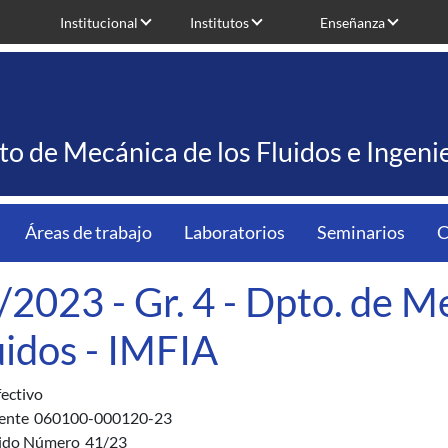
Institucional
Institutos
Enseñanza
uto de Mecánica de los Fluidos e Ingen
Áreas de trabajo
Laboratorios
Seminarios
C
/2023 - Gr. 4 - Dpto. de M
uidos - IMFIA
fectivo
ente
060100-000120-23
ido Número
41/23