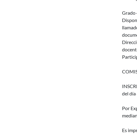
Grado 
Disponi
llamado
docume
Direcc
docente
Partici
COMIS
INSCRI
del día 
Por Ex
median
Es impr