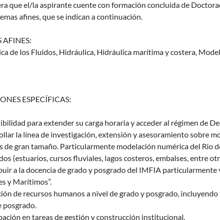
era que el/la aspirante cuente con formación concluida de Doctor
temas afines, que se indican a continuación.
 AFINES:
a de los Fluidos, Hidráulica, Hidráulica marítima y costera, Mode
ONES ESPECÍFICAS:
bilidad para extender su carga horaria y acceder al régimen de De
llar la línea de investigación, extensión y asesoramiento sobre 
s de gran tamaño. Particularmente modelación numérica del Rio de
os (estuarios, cursos fluviales, lagos costeros, embalses, entre otr
uir a la docencia de grado y posgrado del IMFIA particularmente v
es y Marítimos”.
ión de recursos humanos a nivel de grado y posgrado, incluyendo 
e posgrado.
pación en tareas de gestión y construcción institucional.