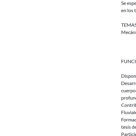
Se esp
en los 
TEMAS
Mecánic
FUNCI
Disponi
Desarro
cuerpo
profund
Contrib
Fluvial
Formac
tesis d
Partici