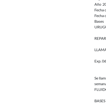
Año
2
Fecha d
Fecha d
Bases
URUGU
REPAR
LLAMA
Exp. 0
Se lla
semana
FLUIDO
BASES