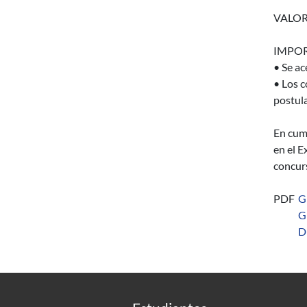
VALOR
IMPOR
• Se ac
• Los c
postula
En cump
en el E
concurs
PDF
G
G
D