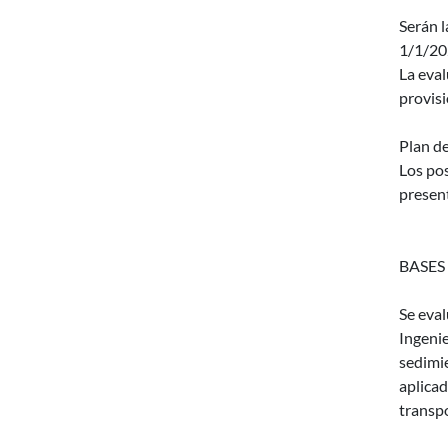
Serán l
1/1/20
La eval
provisi
Plan de
Los pos
present
BASES
Se eva
Ingenie
sedimie
aplicad
transpo