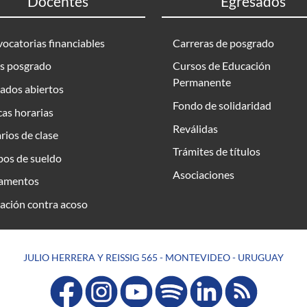
Docentes
Egresados
ocatorias financiables
Carreras de posgrado
s posgrado
Cursos de Educación
Permanente
ados abiertos
Fondo de solidaridad
as horarias
Reválidas
rios de clase
Trámites de títulos
bos de sueldo
Asociaciones
amentos
ación contra acoso
JULIO HERRERA Y REISSIG 565 - MONTEVIDEO - URUGUAY