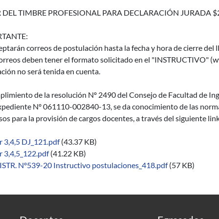
 DEL TIMBRE PROFESIONAL PARA DECLARACIÓN JURADA $
TANTE:
eptarán correos de postulación hasta la fecha y hora de cierre del 
orreos deben tener el formato solicitado en el "INSTRUCTIVO" (ww
ción no será tenida en cuenta.
limiento de la resolución Nº 2490 del Consejo de Facultad de Inge
xpediente Nº 061110-002840-13, se da conocimiento de las normas 
os para la provisión de cargos docentes, a través del siguiente lin
r 3,4,5 DJ_121.pdf
(43.37 KB)
r 3,4,5_122.pdf
(41.22 KB)
ISTR. Nº539-20 Instructivo postulaciones_418.pdf
(57 KB)