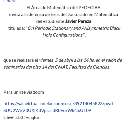
Charla
El Área de Matemática del PEDECIBA
invita a la defensa de tesis de Doctorado en Matemática
del estudiante
Javier Peraza
titulada: "
On Periodic Stationary and Axisymmetric Black
Hole Configurations"
.
que se realizará el
viernes 5 de abril a las 14 hs. en el salón de
seminarios del piso 14 del CMAT, Facultad de Ciencias
Para unirse via zoom
https://salavirtual-udelar.
zoom.us/j/89214045823?pwd=
SUU2WnV3UXlKdVpraTdRbEorWkNxUT
09
clave:
5LG#+eiqEn