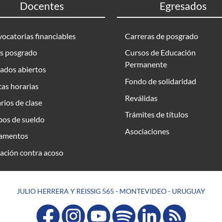
Docentes
Egresados
ocatorias financiables
Carreras de posgrado
s posgrado
Cursos de Educación
Permanente
ados abiertos
Fondo de solidaridad
as horarias
Reválidas
rios de clase
Trámites de títulos
bos de sueldo
Asociaciones
amentos
ación contra acoso
JULIO HERRERA Y REISSIG 565 - MONTEVIDEO - URUGUAY