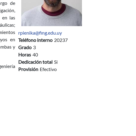
argo de
igación,
 en las
ulicas;
mientos
rpienika@fing.edu.uy
ayos en
Teléfono interno
20237
bombas y
Grado
3
Horas
40
Dedicación total
Si
eniería
Provisión
Efectivo