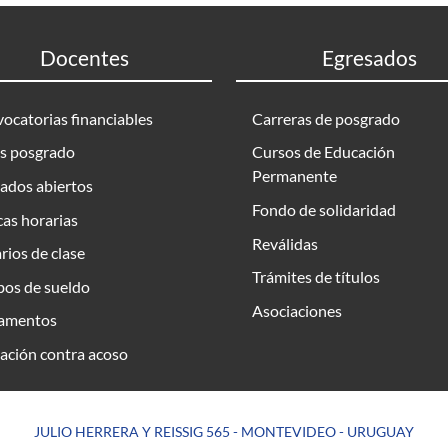
Docentes
Egresados
ocatorias financiables
Carreras de posgrado
s posgrado
Cursos de Educación
Permanente
ados abiertos
Fondo de solidaridad
as horarias
Reválidas
rios de clase
Trámites de títulos
bos de sueldo
Asociaciones
amentos
ación contra acoso
JULIO HERRERA Y REISSIG 565 - MONTEVIDEO - URUGUAY