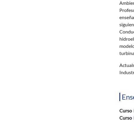
Ambien
Profeso
enseña
siguie
Conduc
hidroe
modelo
turbina
Actual
Industr
Ens
Curso
Curso