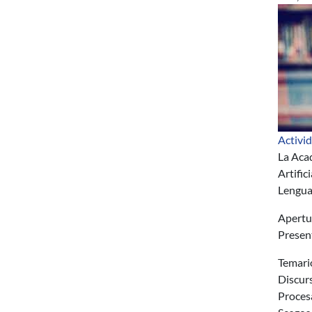
Activi
La Acad
Artific
Lenguaj
Apertur
Present
Temari
Discurs
Proces