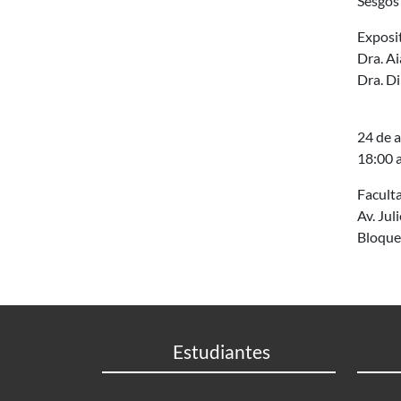
Sesgos
Exposi
Dra. Ai
Dra. D
24 de a
18:00 
Faculta
Av. Jul
Bloque 
Estudiantes