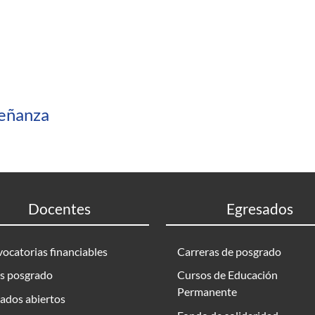
eñanza
Docentes
Egresados
ocatorias financiables
Carreras de posgrado
s posgrado
Cursos de Educación
Permanente
ados abiertos