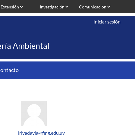
Extensión
Investigación
Comunicación
Iniciar sesión
iería Ambiental
ontacto
lrivadavia@fing.edu.uy