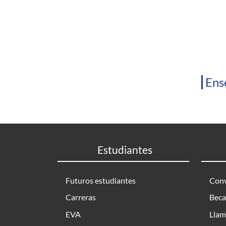
Ens
Estudiantes
Futuros estudiantes
Conv
Carreras
Beca
EVA
Llam