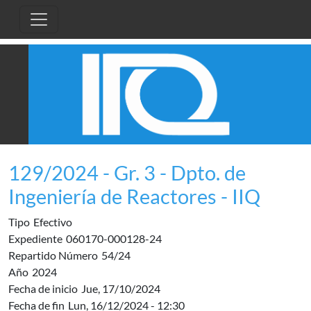
Pasar al contenido principal
129/2024 - Gr. 3 - Dpto. de
Ingeniería de Reactores - IIQ
Tipo
Efectivo
Expediente
060170-000128-24
Repartido Número
54/24
Año
2024
Fecha de inicio
Jue, 17/10/2024
Fecha de fin
Lun, 16/12/2024 - 12:30