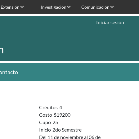
Extensión
Investigación
Comunicación
Iniciar sesión
n
ontacto
Créditos
4
Costo
$19200
Cupo
25
Inicio
2do Semestre
Del 11 de noviembre al 06 de