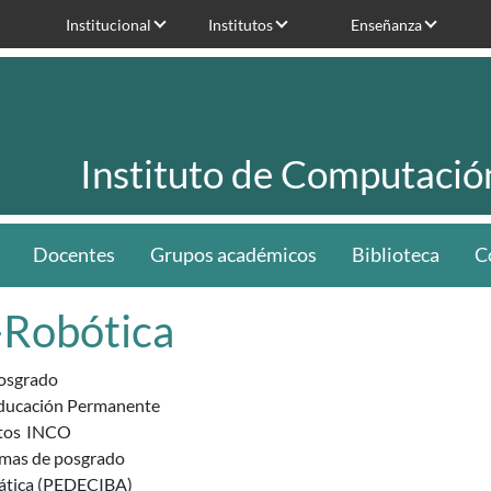
Institucional
Institutos
Enseñanza
Instituto de Computació
Docentes
Grupos académicos
Biblioteca
C
-Robótica
osgrado
ducación Permanente
tos
INCO
mas de posgrado
ática (PEDECIBA)