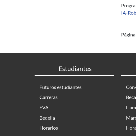
Progr
IA-Rob
Página 
Estudiantes
Futuros estudiantes
Conv
Carreras
Beca
EVA
Llam
Bedelia
Marc
Horarios
Hora