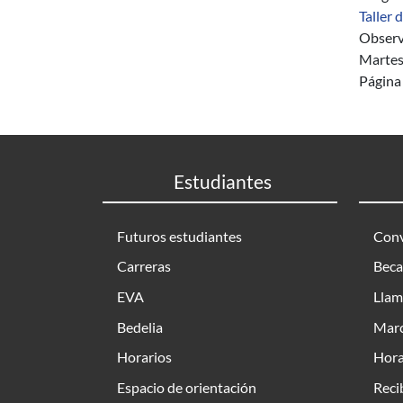
Taller 
Observ
Martes
Página 
Estudiantes
Futuros estudiantes
Conv
Carreras
Beca
EVA
Llam
Bedelia
Marc
Horarios
Hora
Espacio de orientación
Reci