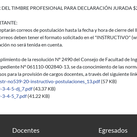
 DEL TIMBRE PROFESIONAL PARA DECLARACIÓN JURADA $
TANTE:
eptarán correos de postulación hasta la fecha y hora de cierre del 
orreos deben tener el formato solicitado en el "INSTRUCTIVO" (ww
ción no será tenida en cuenta.
limiento de la resolución Nº 2490 del Consejo de Facultad de Inge
xpediente Nº 061110-002840-13, se da conocimiento de las normas 
os para la provisión de cargos docentes, a través del siguiente lin
istr-no539-20-instructivo-postulaciones_13.pdf
(57 KB)
r-3-4-5-dj_7.pdf
(43.37 KB)
r-3-4-5_7.pdf
(41.22 KB)
Docentes
Egresados