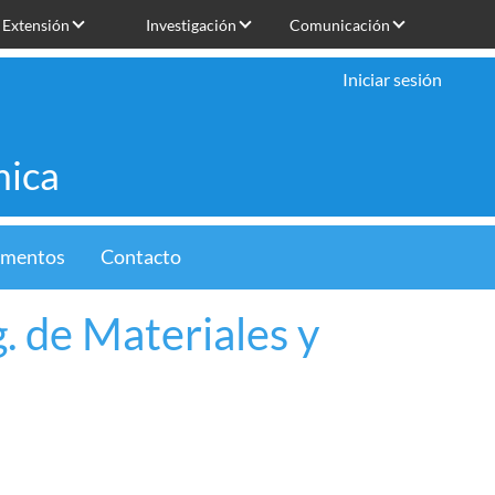
Extensión
Investigación
Comunicación
Iniciar sesión
mica
limentos
Contacto
g. de Materiales y