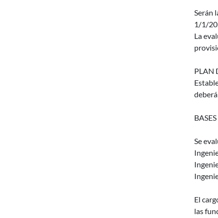
Serán l
1/1/20
La eval
provisi
PLAN 
Estable
deberán
BASES
Se eva
Ingenie
Ingenie
Ingenie
El carg
las fun