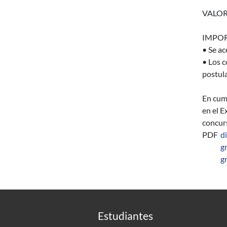
VALOR
IMPOR
• Se ac
• Los c
postula
En cump
en el E
concurs
PDF
d
g
g
Estudiantes