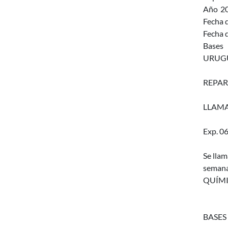
Año
2
Fecha d
Fecha d
Bases
URUGU
REPAR
LLAMA
Exp. 0
Se llam
semana
QUÍMIC
BASES