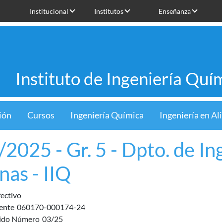
Institucional
Institutos
Enseñanza
Instituto de Ingeniería Quí
ión
Cursos
Ingeniería Química
Ingeniería en A
/2025 - Gr. 5 - Dpto. de In
nas - IIQ
fectivo
ente
060170-000174-24
ido Número
03/25