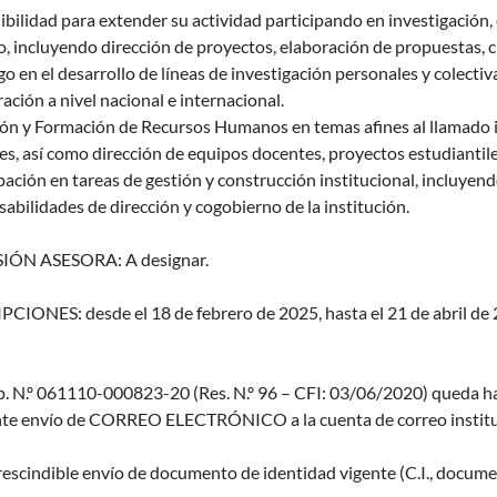
bilidad para extender su actividad participando en investigación,
o, incluyendo dirección de proyectos, elaboración de propuestas,
go en el desarrollo de líneas de investigación personales y colecti
ación a nivel nacional e internacional.
ión y Formación de Recursos Humanos en temas afines al llamado i
s, así como dirección de equipos docentes, proyectos estudiantile
pación en tareas de gestión y construcción institucional, incluyen
abilidades de dirección y cogobierno de la institución.
IÓN ASESORA: A designar.
CIONES: desde el 18 de febrero de 2025, hasta el 21 de abril de 2
p. N.º 061110-000823-20 (Res. N.º 96 – CFI: 03/06/2020) queda ha
te envío de CORREO ELECTRÓNICO a la cuenta de correo instituc
escindible envío de documento de identidad vigente (C.I., documen