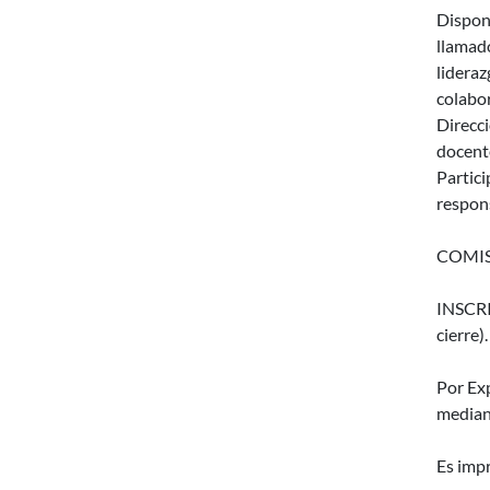
Disponi
llamad
lideraz
colabor
Direcc
docente
Partici
respons
COMIS
INSCRIP
cierre).
Por Ex
median
Es impr