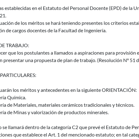
as establecidas en el Estatuto del Personal Docente (EPD) de la Un
21.
uación de los méritos se hará teniendo presentes los criterios es
ón de cargos docentes de la Facultad de Ingeniería.
DE TRABAJO:
cer que los postulantes a llamados a aspiraciones para provisión 
 presentar una propuesta de plan de trabajo. (Resolución N° 51 d
 PARTICULARES:
luarán los méritos y antecedentes en la siguiente ORIENTACIÓN:
ría Química.
ría de Materiales, materiales cerámicos tradicionales y técnicos.
ría de Minas y valorización de productos minerales.
o se llamará dentro de la categoría C2 que prevé el Estatuto de P
ciones que establece el Art. 1 del mencionado estatuto; en tal cat