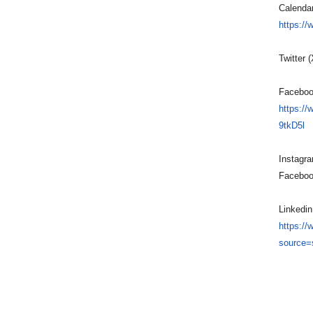
Calenda
https://
Twitter 
Facebo
https:/
9tkD5l
Instagra
Faceboo
Linked
https://
source