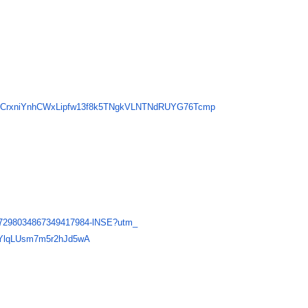
CrxniYnhCWxL
ipfw13f8k5TNgkVLNTNdRUYG76Tcmp
7298034867349417984-lNSE?utm_
lqLUsm7m5r2hJd5wA