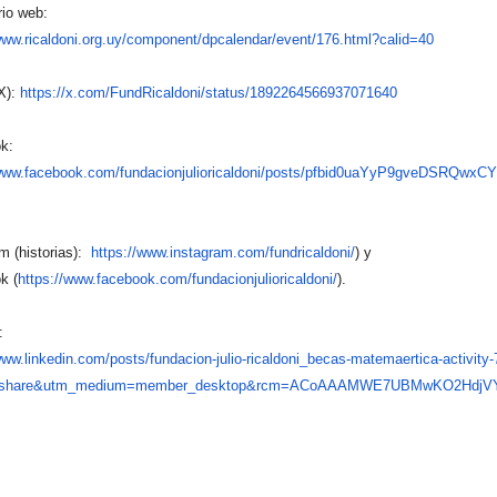
rio web:
www.ricaldoni.org.uy/c
omponent/dpcalendar/event/176.
html?calid=40
(X):
https://x.com/FundRicaldoni/st
atus/1892264566937071640
ok:
/www.facebook.com/funda
cionjulioricaldoni/posts/pfbid
0uaYyP9gveDSRQwxCY
m (historias):
https://www.instagram.com/fund
ricaldoni/
) y
k (
https://www.facebook.com/fund
acionjulioricaldoni/
).
in:
www.linkedin.com/posts
/fundacion-julio-ricaldoni_
becas-matemaertica-activity-
=share&utm_medium=
member_desktop&rcm=ACoAAAMWE7U
BMwKO2HdjVY