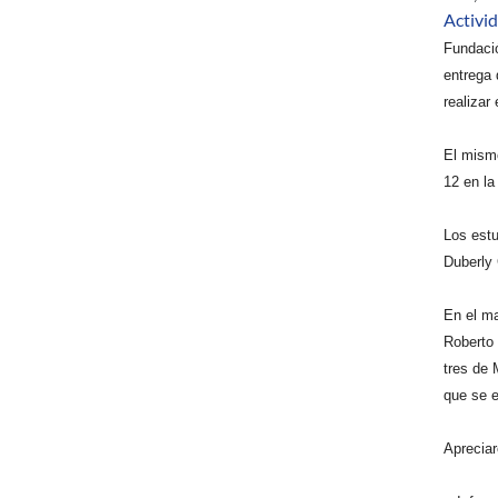
Activi
Fundació
entrega
realizar
El mismo
12 en la
Los estu
Duberly 
En el m
Roberto 
tres de 
que se e
Aprecia