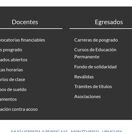
Docentes
Egresados
ocatorias financiables
Carreras de posgrado
s posgrado
Cursos de Educación
Permanente
ados abiertos
Fondo de solidaridad
as horarias
Reválidas
rios de clase
Trámites de títulos
bos de sueldo
Asociaciones
amentos
ación contra acoso
JULIO HERRERA Y REISSIG 565 - MONTEVIDEO - URUGUAY