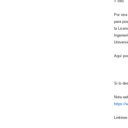
+ Info
Por otra
para pos
la Licen
Ingenier
Universi
Aquí pod
Si lo de
Nota we
https://
Linktree