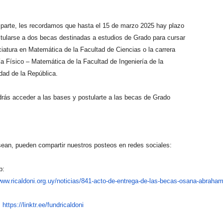
 parte, les recordamos que hasta el 15 de marzo 2025 hay plazo
tularse a dos becas destinadas a estudios de Grado para cursar
ciatura en Matemática de la Facultad de Ciencias o la carrera
ía Físico – Matemática de la Facultad de Ingeniería de la
dad de la República.
rás acceder a las bases y postularte a las becas de Grado
sean, pueden compartir nuestros posteos en redes sociales:
b:
www.ricaldoni.org.uy/n
oticias/841-acto-de-entrega-de
-las-becas-osana-abraham
:
https://linktr.ee/fundricaldon
i